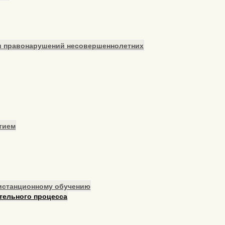
и правонарушений несовершеннолетних
тием
дистанционному обучению
тельного процесса