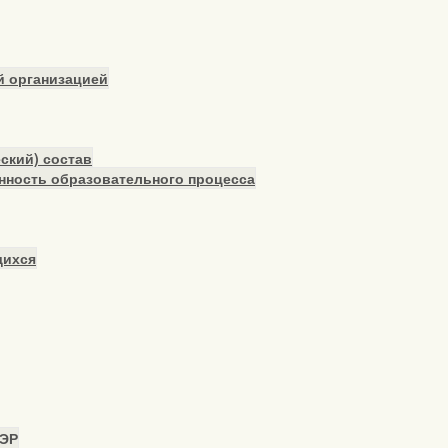
й организацией
ский) состав
нность образовательного процесса
щихся
ПЭР