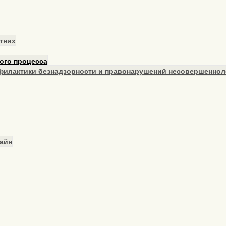
тних
ого процесса
офилактики безнадзорности и правонарушений несовершеннол
айн