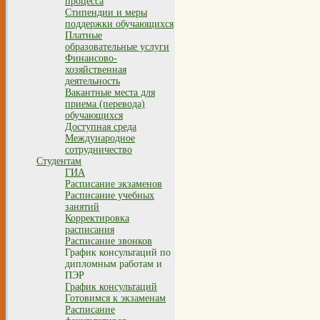
процесса
Стипендии и меры
поддержки обучающихся
Платные
образовательные услуги
Финансово-
хозяйственная
деятельность
Вакантные места для
приема (перевода)
обучающихся
Доступная среда
Международное
сотрудничество
Студентам
ГИА
Расписание экзаменов
Расписание учебных
занятий
Корректировка
расписания
Расписание звонков
График консультаций по
дипломным работам и
ПЭР
График консультаций
Готовимся к экзаменам
Расписание