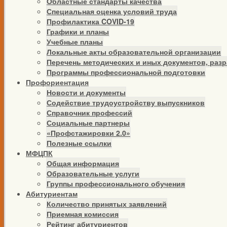
Областные стандарты качества
Специальная оценка условий труда
Профилактика COVID-19
Графики и планы
Учебные планы
Локальные акты образовательной организации
Перечень методических и иных документов, раз
Программы профессиональной подготовки
Профориентация
Новости и документы
Содействие трудоустройству выпускников
Справочник профессий
Социальные партнеры
«Профстажировки 2.0»
Полезные ссылки
МФЦПК
Общая информация
Образовательные услуги
Группы профессионального обучения
Абитуриентам
Количество принятых заявлений
Приемная комиссия
Рейтинг абитуриентов