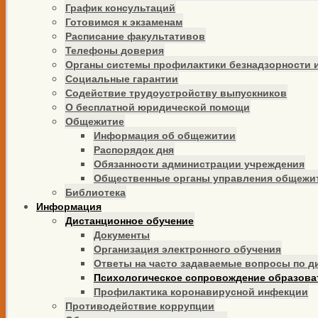
График консультаций
Готовимся к экзаменам
Расписание факультативов
Телефоны доверия
Органы системы профилактики безнадзорности 
Социальные гарантии
Содействие трудоустройству выпускников
О бесплатной юридической помощи
Общежитие
Информация об общежитии
Распорядок дня
Обязанности администрации учреждения
Общественные органы управления общежи
Библиотека
Информация
Дистанционное обучение
Документы
Организация электронного обучения
Ответы на часто задаваемые вопросы по 
Психологическое сопровождение образова
Профилактика коронавирусной инфекции
Противодействие коррупции