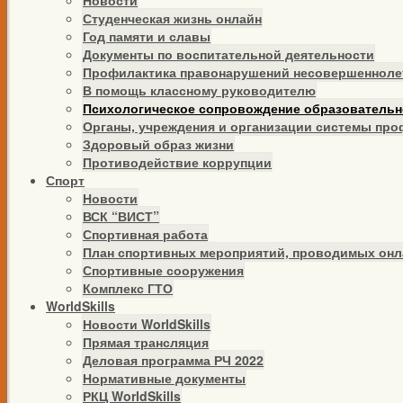
Новости
Студенческая жизнь онлайн
Год памяти и славы
Документы по воспитательной деятельности
Профилактика правонарушений несовершенноле
В помощь классному руководителю
Психологическое сопровождение образовательн
Органы, учреждения и организации системы пр
Здоровый образ жизни
Противодействие коррупции
Спорт
Новости
ВСК “ВИСТ”
Спортивная работа
План спортивных мероприятий, проводимых онл
Спортивные сооружения
Комплекс ГТО
WorldSkills
Новости WorldSkills
Прямая трансляция
Деловая программа РЧ 2022
Нормативные документы
РКЦ WorldSkills